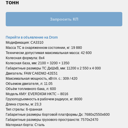
тонн
Запросить КП
Перейти в объявление на
Drom
Модификация: CA3310
Масса ТС в снаряженном состоянии, кг: 19 880
Технически допустимая максимальная масса: 42 600
Колесная формула: 8х4
Колесная база, мм: 2100 + 3200 + 1350
Габаритные размеры ТС ДхШхВ, мм: 11200 х 2 550 х 4 000
Двигатель: FAW CA6DM2-42E51
Максимальная мощность, кВт/л. с.: 309 / 420
Объемом двигателя, л: 11.05
Объём топливного бака, л: 600
Модель КМУ: EVERDIGM HKTC – 8016
Грузоподъемность в рабочем радиусе, кг: 8000
Длина стрелы, м: 23,3
Тип стрелы: 6-гранная
Габаритные размеры бортовой платформы Дх: 7680х2550х600
Габаритные размеры грузового пространств: 7570х2470
Материал борта: Сталь