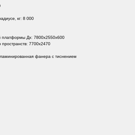
0
диусе, кг: 8 000
й платформы Дх: 7800х2550х600
 пространств: 7700х2470
 ламинированная фанера с тиснением