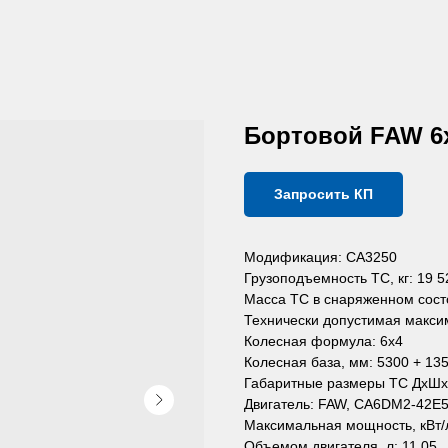
Бортовой FAW 6х
Запросить КП
Модификация: CA3250
Грузоподъемность ТС, кг: 19 5
Масса ТС в снаряженном состо
Технически допустимая макси
Колесная формула: 6х4
Колесная база, мм: 5300 + 13
Габаритные размеры ТС ДхШхВ,
Двигатель: FAW, CA6DM2-42E
Максимальная мощность, кВт/л.
Объемом двигателя, л: 11.05