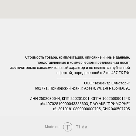
Стоимость товара, комплектация, описание и иные данные,
представленные в коммерческом предложении носят
исключительно ознакомительный характер и не являются публичной
офертой, определенной п.2 ст. 437 ГК РФ.
------------------------------------------------------------
ООО "Техцентр Сумотори"
692771, Приморский край, г. Артем, ул. 1-я Рабочая, 91
ИНН 2502030644, КПП 250201001, ОГРН 1052500901243
р/с 40702810000043388603, ПАО АКБ "ПРИМОРЬЕ"
к/с 30101810800000000795, БИК 040507795
Tilda
Made on