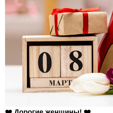
❤️ Дорогие женщины! ❤️