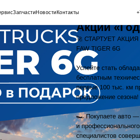
ервис
Запчасти
Новости
Контакты
+
Акции «Год
🚀 СТАРТУЕТ АКЦИЯ
FAW TIGER 6G
Успейте стать облад
бесплатным техничес
первые 100 тыс. км 
предложение сезона!
🏎 Покупаете авто —
и профессионального
специалистов соверш