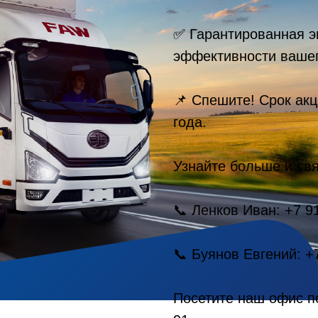
✅ Гарантированная э
эффективности вашег
📌 Спешите! Срок акц
года.
Узнайте больше и свя
📞 Ленков Иван: +7 9
📞 Буянов Евгений: +
Посетите наш офис по 