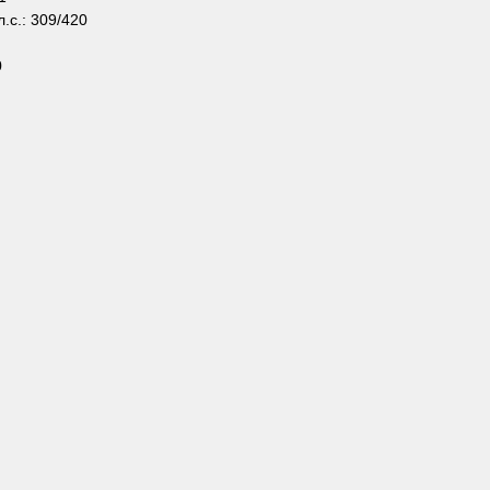
.с.: 309/420
0