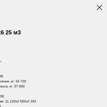
6 25 м3
m
80
янии, кг: 16 720
сса, кг: 37 000
350
м: 11 120х2 550х3 183
1